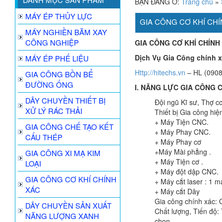
BẠN ĐANG Ở:
Trang chủ
»
MÁY ÉP THỦY LỰC
GIA CÔNG CƠ KHÍ CH
MÁY NGHIỀN BĂM XAY
CÔNG NGHIỆP
GIA CÔNG C
Ơ
KH
Í
CH
Í
NH
D
ị
ch V
ụ
Gia C
ô
ng ch
í
nh 
MÁY ÉP PHẾ LIỆU
Http://hitechs.vn
– HL (0908
GIA CÔNG BỒN BỂ
ĐƯỜNG ỐNG
I. NĂNG L
Ự
C GIA C
Ô
NG 
DÂY CHUYỀN THIẾT BỊ
Đội ngũ Kĩ sư, Thợ c
XỬ LÝ RÁC THẢI
Thiết bị Gia công hiệ
+ Máy Tiện CNC.
GIA CÔNG CHẾ TẠO KẾT
+ Máy Phay CNC.
CẤU THÉP
+ Máy Phay cơ
+Máy Mài phẳng .
GIA CÔNG XI MẠ KIM
+ Máy Tiện cơ .
LOẠI
+ Máy đột dập CNC.
GIA CÔNG CƠ KHÍ CHÍNH
+ Máy cắt laser : 1 m
XÁC
+ Máy cắt Dây
Gia công chính xác: 
DÂY CHUYỀN SẢN XUẤT
Chất lượng, Tiến độ:
NĂNG LƯỢNG XANH
chọn.