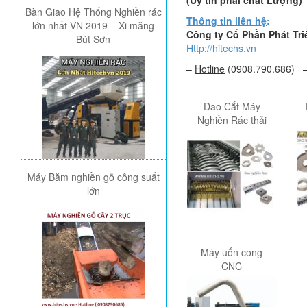
(Uy tín ph
ả
i ch
ấ
t L
ượ
ng)
Bàn Giao Hệ Thống Nghiền rác
Thông tin liên h
ệ
:
lớn nhất VN 2019 – Xi măng
Công ty C
ổ
Ph
ầ
n Ph
á
t Tri
Bút Sơn
Http://hitechs.vn
–
Hotline
(0908.790.686)
Dao Cắt Máy
Nghiền Rác thải
Máy Băm nghiền gỗ công suất
lớn
Máy uốn cong
CNC