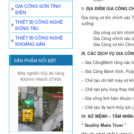
GIA CÔNG SƠN TĨNH
II.
Đ
Ị
A
Đ
I
Ể
M GIA C
Ô
NG C
ĐIỆN
Gia công cơ khí chính xác 
THIẾT BỊ CÔNG NGHỆ
xưởng:
ĐÓNG TÀU
Gia công cơ khí chín
THIẾT BỊ CÔNG NGHỆ
Gia Công chính xác t
KHOÁNG SẢN
Gia Công cơ khí Chín
III. CÁC D
Ị
CH V
Ụ
GIA C
Ô
N
SẢN PHẨM NỔI BẬT
– Gia CôngBánh răng các lo
– Gia Công Bánh Xích, Puly
Máy nghiền hủy đa năng
400mm Hitech-2T400
– Chế tạo chi tiết máy cơ k
– Chế tạo phụ tùng thay thế
– Gia công linh kiện khuôn
– Chế tạo Xy lanh thủy lực 
IV: S
Ứ
M
Ệ
NH – T
Ầ
M NH
Ì
N
“ Quality Make Trust ”