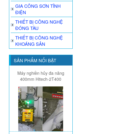
GIA CÔNG SƠN TĨNH
ĐIỆN
THIẾT BỊ CÔNG NGHỆ
ĐÓNG TÀU
THIẾT BỊ CÔNG NGHỆ
KHOÁNG SẢN
SẢN PHẨM NỔI BẬT
Máy nghiền hủy đa năng
400mm Hitech-2T400