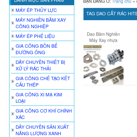
BẠN ĐANG Ở:
Trang chủ
»
MÁY ÉP THỦY LỰC
TAG DAO CẮT RÁC HI
MÁY NGHIỀN BĂM XAY
CÔNG NGHIỆP
Dao Băm Nghiền
MÁY ÉP PHẾ LIỆU
Máy Xay nhựa
GIA CÔNG BỒN BỂ
ĐƯỜNG ỐNG
DÂY CHUYỀN THIẾT BỊ
XỬ LÝ RÁC THẢI
GIA CÔNG CHẾ TẠO KẾT
CẤU THÉP
GIA CÔNG XI MẠ KIM
LOẠI
GIA CÔNG CƠ KHÍ CHÍNH
XÁC
DÂY CHUYỀN SẢN XUẤT
NĂNG LƯỢNG XANH