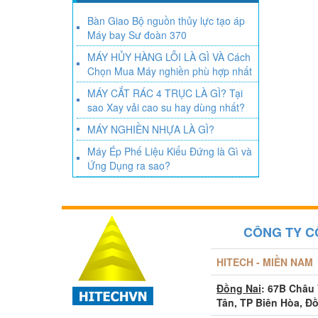
Bàn Giao Bộ nguồn thủy lực tạo áp
Máy bay Sư đoàn 370
MÁY HỦY HÀNG LỖI LÀ GÌ VÀ Cách
Chọn Mua Máy nghiền phù hợp nhất
MÁY CẮT RÁC 4 TRỤC LÀ GÌ? Tại
sao Xay vải cao su hay dùng nhất?
MÁY NGHIỀN NHỰA LÀ GÌ?
Máy Ép Phế Liệu Kiểu Đứng là Gì và
Ứng Dụng ra sao?
CÔNG TY C
HITECH - MIỀN NAM
Đồng Nai
: 67B Châu
Tân, TP Biên Hòa, Đ