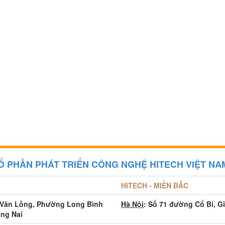
Ổ PHẦN PHÁT TRIỂN CÔNG NGHỆ HITECH VIỆT NA
HITECH - MIỀN BẮC
 Văn Lồng, Phường Long Bình
Hà Nội
: Số 71 đường Cổ Bi, G
ồng Nai