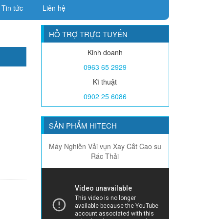
Tin tức
Liên hệ
HỖ TRỢ TRỰC TUYẾN
Kinh doanh
0963 65 2929
Kĩ thuật
0902 25 6086
SẢN PHẨM HITECH
Máy Nghiền Vải vụn Xay Cắt Cao su
Rác Thải