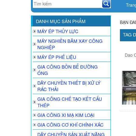
Tran
DANH MỤC SẢN PHẨM
BẠN ĐA
MÁY ÉP THỦY LỰC
TAG 
MÁY NGHIỀN BĂM XAY CÔNG
NGHIỆP
Dao C
MÁY ÉP PHẾ LIỆU
GIA CÔNG BỒN BỂ ĐƯỜNG
ỐNG
DÂY CHUYỀN THIẾT BỊ XỬ LÝ
RÁC THẢI
GIA CÔNG CHẾ TẠO KẾT CẤU
THÉP
GIA CÔNG XI MẠ KIM LOẠI
GIA CÔNG CƠ KHÍ CHÍNH XÁC
DÂY CHUYỀN SẢN XUẤT NĂNG