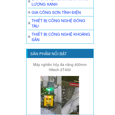
LƯỢNG XANH
GIA CÔNG SƠN TĨNH ĐIỆN
THIẾT BỊ CÔNG NGHỆ ĐÓNG
TÀU
THIẾT BỊ CÔNG NGHỆ KHOÁNG
SẢN
SẢN PHẨM NỔI BẬT
Máy nghiền hủy đa năng 400mm
Hitech-2T400