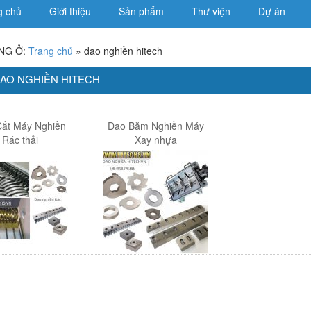
g chủ
Giới thiệu
Sản phẩm
Thư viện
Dự án
NG Ở:
Trang chủ
»
dao nghiền hitech
DAO NGHIỀN HITECH
ắt Máy Nghiền
Dao Băm Nghiền Máy
Rác thải
Xay nhựa