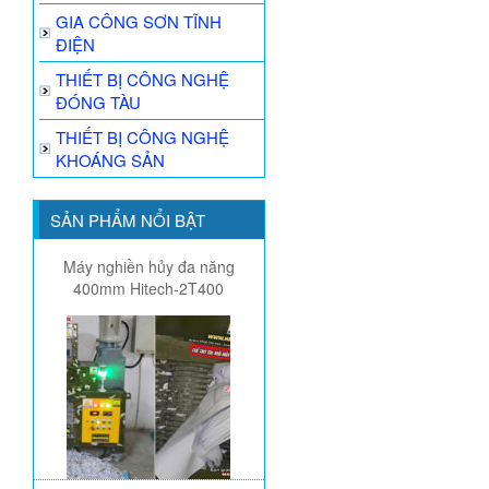
GIA CÔNG SƠN TĨNH
ĐIỆN
THIẾT BỊ CÔNG NGHỆ
ĐÓNG TÀU
THIẾT BỊ CÔNG NGHỆ
KHOÁNG SẢN
SẢN PHẨM NỔI BẬT
Máy nghiền hủy đa năng
400mm Hitech-2T400