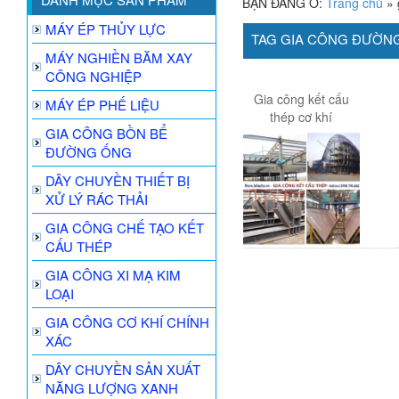
BẠN ĐANG Ở:
Trang chủ
»
MÁY ÉP THỦY LỰC
TAG GIA CÔNG ĐƯỜN
MÁY NGHIỀN BĂM XAY
CÔNG NGHIỆP
Gia công kết cấu
MÁY ÉP PHẾ LIỆU
thép cơ khí
GIA CÔNG BỒN BỂ
ĐƯỜNG ỐNG
DÂY CHUYỀN THIẾT BỊ
XỬ LÝ RÁC THẢI
GIA CÔNG CHẾ TẠO KẾT
CẤU THÉP
GIA CÔNG XI MẠ KIM
LOẠI
GIA CÔNG CƠ KHÍ CHÍNH
XÁC
DÂY CHUYỀN SẢN XUẤT
NĂNG LƯỢNG XANH