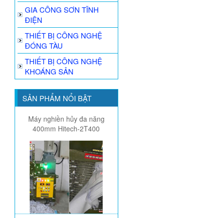
GIA CÔNG SƠN TĨNH
ĐIỆN
THIẾT BỊ CÔNG NGHỆ
ĐÓNG TÀU
THIẾT BỊ CÔNG NGHỆ
KHOÁNG SẢN
SẢN PHẨM NỔI BẬT
Máy nghiền hủy đa năng
400mm Hitech-2T400