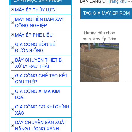
BẠN ĐANG Ở:
Trang chủ
»
MÁY ÉP THỦY LỰC
TAG GIÁ MÁY ÉP RƠM
MÁY NGHIỀN BĂM XAY
CÔNG NGHIỆP
Hướng dẫn chọn
MÁY ÉP PHẾ LIỆU
mua Máy Ép Rơm
GIA CÔNG BỒN BỂ
tốt nhất?
ĐƯỜNG ỐNG
DÂY CHUYỀN THIẾT BỊ
XỬ LÝ RÁC THẢI
GIA CÔNG CHẾ TẠO KẾT
CẤU THÉP
GIA CÔNG XI MẠ KIM
LOẠI
GIA CÔNG CƠ KHÍ CHÍNH
XÁC
DÂY CHUYỀN SẢN XUẤT
NĂNG LƯỢNG XANH