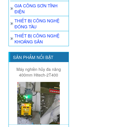
GIA CÔNG SƠN TĨNH
ĐIỆN
THIẾT BỊ CÔNG NGHỆ
ĐÓNG TÀU
THIẾT BỊ CÔNG NGHỆ
KHOÁNG SẢN
SẢN PHẨM NỔI BẬT
Máy nghiền hủy đa năng
400mm Hitech-2T400