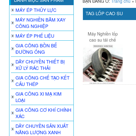
BẠN ĐANG Ở:
Trang chủ
»
MÁY ÉP THỦY LỰC
TAG LỐP CAO SU
MÁY NGHIỀN BĂM XAY
CÔNG NGHIỆP
Máy Nghiền lốp
MÁY ÉP PHẾ LIỆU
cao su tái chế
GIA CÔNG BỒN BỂ
ĐƯỜNG ỐNG
DÂY CHUYỀN THIẾT BỊ
XỬ LÝ RÁC THẢI
GIA CÔNG CHẾ TẠO KẾT
CẤU THÉP
GIA CÔNG XI MẠ KIM
LOẠI
GIA CÔNG CƠ KHÍ CHÍNH
XÁC
DÂY CHUYỀN SẢN XUẤT
NĂNG LƯỢNG XANH