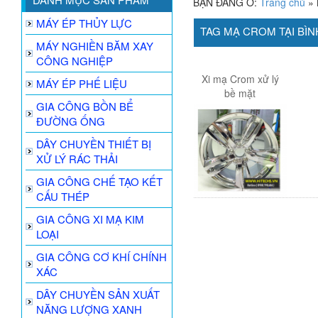
BẠN ĐANG Ở:
Trang chủ
»
MÁY ÉP THỦY LỰC
TAG MẠ CROM TẠI BÌ
MÁY NGHIỀN BĂM XAY
CÔNG NGHIỆP
Xi mạ Crom xử lý
MÁY ÉP PHẾ LIỆU
bề mặt
GIA CÔNG BỒN BỂ
ĐƯỜNG ỐNG
DÂY CHUYỀN THIẾT BỊ
XỬ LÝ RÁC THẢI
GIA CÔNG CHẾ TẠO KẾT
CẤU THÉP
GIA CÔNG XI MẠ KIM
LOẠI
GIA CÔNG CƠ KHÍ CHÍNH
XÁC
DÂY CHUYỀN SẢN XUẤT
NĂNG LƯỢNG XANH