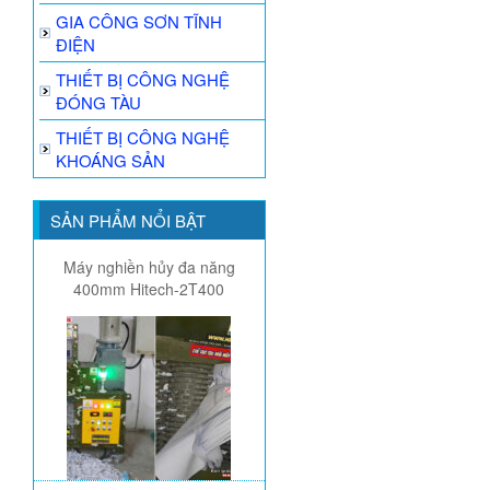
GIA CÔNG SƠN TĨNH
ĐIỆN
THIẾT BỊ CÔNG NGHỆ
ĐÓNG TÀU
THIẾT BỊ CÔNG NGHỆ
KHOÁNG SẢN
SẢN PHẨM NỔI BẬT
Máy nghiền hủy đa năng
400mm Hitech-2T400