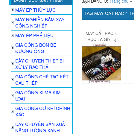
BẠN ĐANG Ở:
Trang chủ
»
MÁY ÉP THỦY LỰC
TAG MAY CAT RAC 4 T
MÁY NGHIỀN BĂM XAY
CÔNG NGHIỆP
MÁY CẮT RÁC 4
MÁY ÉP PHẾ LIỆU
TRỤC LÀ GÌ? Tại
GIA CÔNG BỒN BỂ
sao Xay vải cao su
ĐƯỜNG ỐNG
hay dùng nhất?
DÂY CHUYỀN THIẾT BỊ
XỬ LÝ RÁC THẢI
GIA CÔNG CHẾ TẠO KẾT
CẤU THÉP
GIA CÔNG XI MẠ KIM
LOẠI
GIA CÔNG CƠ KHÍ CHÍNH
XÁC
DÂY CHUYỀN SẢN XUẤT
NĂNG LƯỢNG XANH