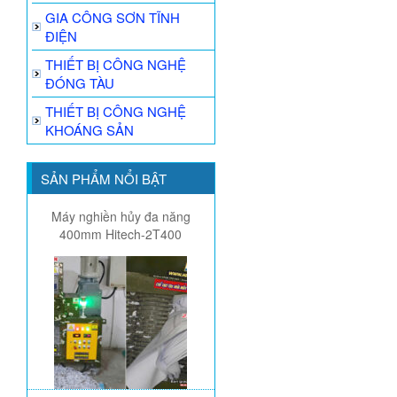
GIA CÔNG SƠN TĨNH
ĐIỆN
THIẾT BỊ CÔNG NGHỆ
ĐÓNG TÀU
THIẾT BỊ CÔNG NGHỆ
KHOÁNG SẢN
SẢN PHẨM NỔI BẬT
Máy nghiền hủy đa năng
400mm Hitech-2T400