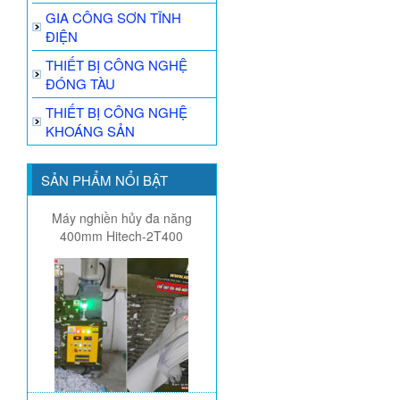
GIA CÔNG SƠN TĨNH
ĐIỆN
THIẾT BỊ CÔNG NGHỆ
ĐÓNG TÀU
THIẾT BỊ CÔNG NGHỆ
KHOÁNG SẢN
SẢN PHẨM NỔI BẬT
Máy nghiền hủy đa năng
400mm Hitech-2T400