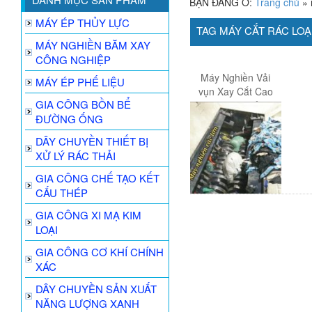
BẠN ĐANG Ở:
Trang chủ
»
MÁY ÉP THỦY LỰC
TAG MÁY CẮT RÁC LOẠ
MÁY NGHIỀN BĂM XAY
CÔNG NGHIỆP
Máy Nghiền Vải
MÁY ÉP PHẾ LIỆU
vụn Xay Cắt Cao
GIA CÔNG BỒN BỂ
su Rác Thải
ĐƯỜNG ỐNG
DÂY CHUYỀN THIẾT BỊ
XỬ LÝ RÁC THẢI
GIA CÔNG CHẾ TẠO KẾT
CẤU THÉP
GIA CÔNG XI MẠ KIM
LOẠI
GIA CÔNG CƠ KHÍ CHÍNH
XÁC
DÂY CHUYỀN SẢN XUẤT
NĂNG LƯỢNG XANH