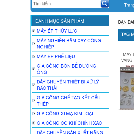
Tran
DANH MỤC SẢN PHẨM
BẠN ĐA
MÁY ÉP THỦY LỰC
TAG 
MÁY NGHIỀN BĂM XAY CÔNG
NGHIỆP
MÁY 
MÁY ÉP PHẾ LIỆU
VÀNG 
GIA CÔNG BỒN BỂ ĐƯỜNG
ỐNG
DÂY CHUYỀN THIẾT BỊ XỬ LÝ
RÁC THẢI
GIA CÔNG CHẾ TẠO KẾT CẤU
THÉP
GIA CÔNG XI MẠ KIM LOẠI
GIA CÔNG CƠ KHÍ CHÍNH XÁC
DÂY CHUYỀN SẢN XUẤT NĂNG