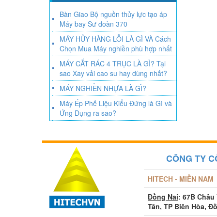
Bàn Giao Bộ nguồn thủy lực tạo áp
Máy bay Sư đoàn 370
MÁY HỦY HÀNG LỖI LÀ GÌ VÀ Cách
Chọn Mua Máy nghiền phù hợp nhất
MÁY CẮT RÁC 4 TRỤC LÀ GÌ? Tại
sao Xay vải cao su hay dùng nhất?
MÁY NGHIỀN NHỰA LÀ GÌ?
Máy Ép Phế Liệu Kiểu Đứng là Gì và
Ứng Dụng ra sao?
CÔNG TY C
HITECH - MIỀN NAM
Đồng Nai
: 67B Châu
Tân, TP Biên Hòa, Đ