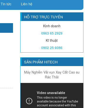
Tin tức
Liên hệ
HỖ TRỢ TRỰC TUYẾN
Kinh doanh
0963 65 2929
Kĩ thuật
0902 25 6086
SẢN PHẨM HITECH
Máy Nghiền Vải vụn Xay Cắt Cao su
Rác Thải