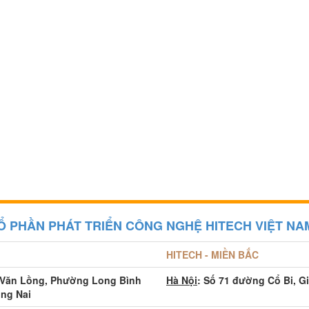
Ổ PHẦN PHÁT TRIỂN CÔNG NGHỆ HITECH VIỆT NA
HITECH - MIỀN BẮC
 Văn Lồng, Phường Long Bình
Hà Nội
: Số 71 đường Cổ Bi, G
ồng Nai