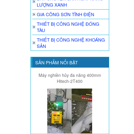
LƯỢNG XANH
GIA CÔNG SƠN TĨNH ĐIỆN
THIẾT BỊ CÔNG NGHỆ ĐÓNG
TÀU
THIẾT BỊ CÔNG NGHỆ KHOÁNG
SẢN
SẢN PHẨM NỔI BẬT
Máy nghiền hủy đa năng 400mm
Hitech-2T400