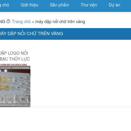
g chủ
Giới thiệu
Sản phẩm
Thư viện
Dự án
NG Ở:
Trang chủ
»
máy dập nổi chữ trên vàng
MÁY DẬP NỔI CHỮ TRÊN VÀNG
DẬP LOGO NỔI
BẠC THỦY LỰC