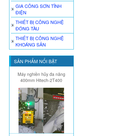
GIA CÔNG SƠN TĨNH
ĐIỆN
THIẾT BỊ CÔNG NGHỆ
ĐÓNG TÀU
THIẾT BỊ CÔNG NGHỆ
KHOÁNG SẢN
SẢN PHẨM NỔI BẬT
Máy nghiền hủy đa năng
400mm Hitech-2T400