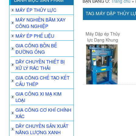
BẠN ĐANG Ở:
Trang chủ
»
MÁY ÉP THỦY LỰC
TAG MÁY DẬP THỦY L
MÁY NGHIỀN BĂM XAY
CÔNG NGHIỆP
Máy Dập ép Thủy
MÁY ÉP PHẾ LIỆU
lực Dạng Khung
GIA CÔNG BỒN BỂ
chữ H
ĐƯỜNG ỐNG
DÂY CHUYỀN THIẾT BỊ
XỬ LÝ RÁC THẢI
GIA CÔNG CHẾ TẠO KẾT
CẤU THÉP
GIA CÔNG XI MẠ KIM
LOẠI
GIA CÔNG CƠ KHÍ CHÍNH
XÁC
DÂY CHUYỀN SẢN XUẤT
NĂNG LƯỢNG XANH