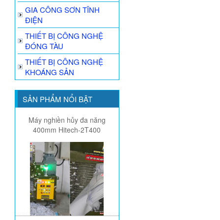
GIA CÔNG SƠN TĨNH
ĐIỆN
THIẾT BỊ CÔNG NGHỆ
ĐÓNG TÀU
THIẾT BỊ CÔNG NGHỆ
KHOÁNG SẢN
SẢN PHẨM NỔI BẬT
Máy nghiền hủy đa năng
400mm Hitech-2T400