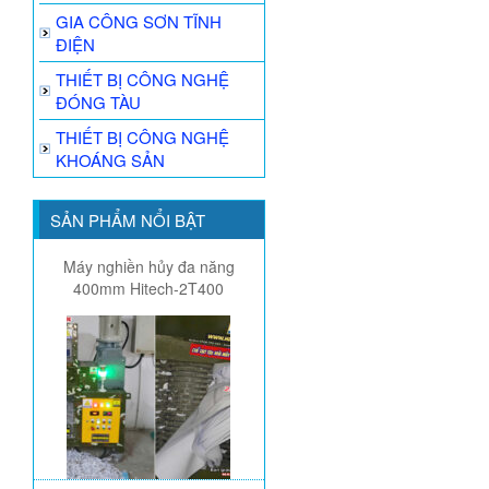
GIA CÔNG SƠN TĨNH
ĐIỆN
THIẾT BỊ CÔNG NGHỆ
ĐÓNG TÀU
THIẾT BỊ CÔNG NGHỆ
KHOÁNG SẢN
SẢN PHẨM NỔI BẬT
Máy nghiền hủy đa năng
400mm Hitech-2T400