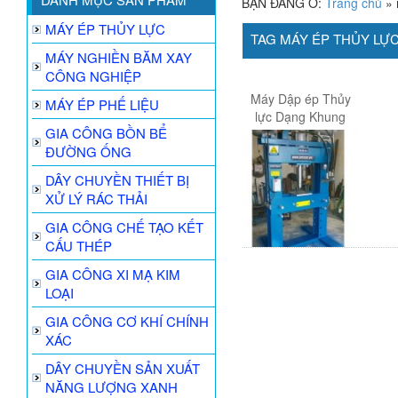
BẠN ĐANG Ở:
Trang chủ
»
MÁY ÉP THỦY LỰC
TAG MÁY ÉP THỦY LỰC
MÁY NGHIỀN BĂM XAY
CÔNG NGHIỆP
Máy Dập ép Thủy
MÁY ÉP PHẾ LIỆU
lực Dạng Khung
GIA CÔNG BỒN BỂ
chữ H
ĐƯỜNG ỐNG
DÂY CHUYỀN THIẾT BỊ
XỬ LÝ RÁC THẢI
GIA CÔNG CHẾ TẠO KẾT
CẤU THÉP
GIA CÔNG XI MẠ KIM
LOẠI
GIA CÔNG CƠ KHÍ CHÍNH
XÁC
DÂY CHUYỀN SẢN XUẤT
NĂNG LƯỢNG XANH