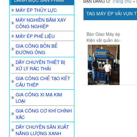
BẠN ĐANG Ở:
Trang chủ
»
MÁY ÉP THỦY LỰC
TAG MÁY ÉP VẢI VỤN
MÁY NGHIỀN BĂM XAY
CÔNG NGHIỆP
Bàn Giao Máy ép
MÁY ÉP PHẾ LIỆU
Kiện vải quần áo-
GIA CÔNG BỒN BỂ
Khách hàng
ĐƯỜNG ỐNG
Nigeria 06-2019
DÂY CHUYỀN THIẾT BỊ
XỬ LÝ RÁC THẢI
GIA CÔNG CHẾ TẠO KẾT
CẤU THÉP
GIA CÔNG XI MẠ KIM
LOẠI
GIA CÔNG CƠ KHÍ CHÍNH
XÁC
DÂY CHUYỀN SẢN XUẤT
NĂNG LƯỢNG XANH