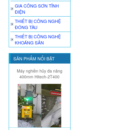
GIA CÔNG SƠN TĨNH
ĐIỆN
THIẾT BỊ CÔNG NGHỆ
ĐÓNG TÀU
THIẾT BỊ CÔNG NGHỆ
KHOÁNG SẢN
SẢN PHẨM NỔI BẬT
Máy nghiền hủy đa năng
400mm Hitech-2T400