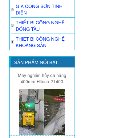
GIA CÔNG SƠN TĨNH
ĐIỆN
THIẾT BỊ CÔNG NGHỆ
ĐÓNG TÀU
THIẾT BỊ CÔNG NGHỆ
KHOÁNG SẢN
SẢN PHẨM NỔI BẬT
Máy nghiền hủy đa năng
400mm Hitech-2T400