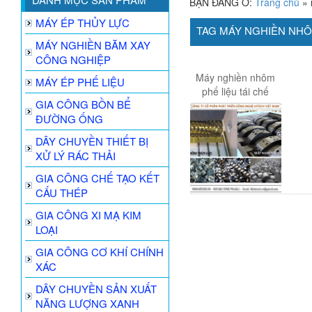
BẠN ĐANG Ở:
Trang chủ
»
MÁY ÉP THỦY LỰC
TAG MÁY NGHIỀN NH
MÁY NGHIỀN BĂM XAY
CÔNG NGHIỆP
Máy nghiền nhôm
MÁY ÉP PHẾ LIỆU
phế liệu tái chế
GIA CÔNG BỒN BỂ
ĐƯỜNG ỐNG
DÂY CHUYỀN THIẾT BỊ
XỬ LÝ RÁC THẢI
GIA CÔNG CHẾ TẠO KẾT
CẤU THÉP
GIA CÔNG XI MẠ KIM
LOẠI
GIA CÔNG CƠ KHÍ CHÍNH
XÁC
DÂY CHUYỀN SẢN XUẤT
NĂNG LƯỢNG XANH