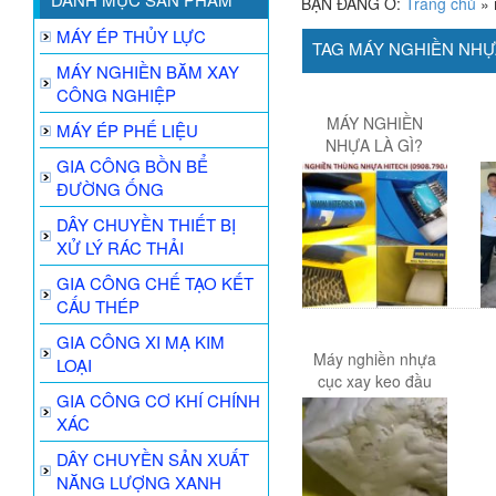
BẠN ĐANG Ở:
Trang chủ
»
MÁY ÉP THỦY LỰC
TAG MÁY NGHIỀN NH
MÁY NGHIỀN BĂM XAY
CÔNG NGHIỆP
MÁY NGHIỀN
MÁY ÉP PHẾ LIỆU
NHỰA LÀ GÌ?
GIA CÔNG BỒN BỂ
ĐƯỜNG ỐNG
DÂY CHUYỀN THIẾT BỊ
XỬ LÝ RÁC THẢI
GIA CÔNG CHẾ TẠO KẾT
CẤU THÉP
GIA CÔNG XI MẠ KIM
Máy nghiền nhựa
LOẠI
cục xay keo đầu
GIA CÔNG CƠ KHÍ CHÍNH
Hitech 500
XÁC
DÂY CHUYỀN SẢN XUẤT
NĂNG LƯỢNG XANH