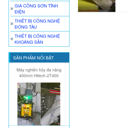
GIA CÔNG SƠN TĨNH
ĐIỆN
THIẾT BỊ CÔNG NGHỆ
ĐÓNG TÀU
THIẾT BỊ CÔNG NGHỆ
KHOÁNG SẢN
SẢN PHẨM NỔI BẬT
Máy nghiền hủy đa năng
400mm Hitech-2T400