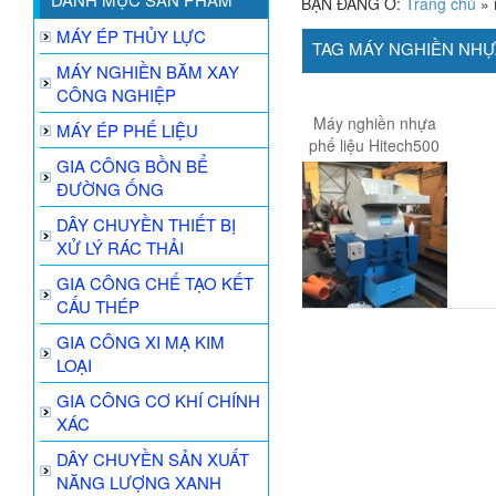
BẠN ĐANG Ở:
Trang chủ
»
MÁY ÉP THỦY LỰC
TAG MÁY NGHIỀN NH
MÁY NGHIỀN BĂM XAY
CÔNG NGHIỆP
Máy nghiền nhựa
MÁY ÉP PHẾ LIỆU
phế liệu Hitech500
GIA CÔNG BỒN BỂ
ĐƯỜNG ỐNG
DÂY CHUYỀN THIẾT BỊ
XỬ LÝ RÁC THẢI
GIA CÔNG CHẾ TẠO KẾT
CẤU THÉP
GIA CÔNG XI MẠ KIM
LOẠI
GIA CÔNG CƠ KHÍ CHÍNH
XÁC
DÂY CHUYỀN SẢN XUẤT
NĂNG LƯỢNG XANH