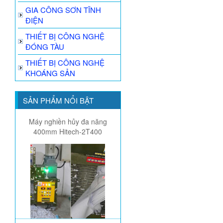
GIA CÔNG SƠN TĨNH
ĐIỆN
THIẾT BỊ CÔNG NGHỆ
ĐÓNG TÀU
THIẾT BỊ CÔNG NGHỆ
KHOÁNG SẢN
SẢN PHẨM NỔI BẬT
Máy nghiền hủy đa năng
400mm Hitech-2T400