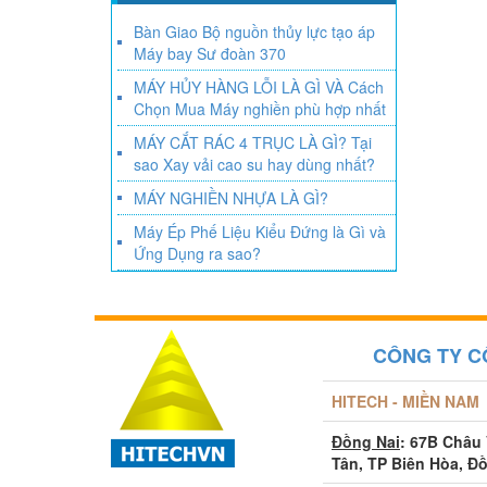
Bàn Giao Bộ nguồn thủy lực tạo áp
Máy bay Sư đoàn 370
MÁY HỦY HÀNG LỖI LÀ GÌ VÀ Cách
Chọn Mua Máy nghiền phù hợp nhất
MÁY CẮT RÁC 4 TRỤC LÀ GÌ? Tại
sao Xay vải cao su hay dùng nhất?
MÁY NGHIỀN NHỰA LÀ GÌ?
Máy Ép Phế Liệu Kiểu Đứng là Gì và
Ứng Dụng ra sao?
CÔNG TY C
HITECH - MIỀN NAM
Đồng Nai
: 67B Châu
Tân, TP Biên Hòa, Đ