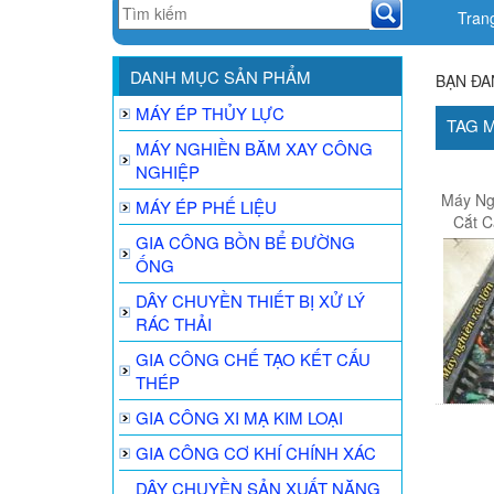
Tran
DANH MỤC SẢN PHẨM
BẠN ĐA
MÁY ÉP THỦY LỰC
TAG 
MÁY NGHIỀN BĂM XAY CÔNG
NGHIỆP
Máy Ng
MÁY ÉP PHẾ LIỆU
Cắt C
GIA CÔNG BỒN BỂ ĐƯỜNG
ỐNG
DÂY CHUYỀN THIẾT BỊ XỬ LÝ
RÁC THẢI
GIA CÔNG CHẾ TẠO KẾT CẤU
THÉP
GIA CÔNG XI MẠ KIM LOẠI
GIA CÔNG CƠ KHÍ CHÍNH XÁC
DÂY CHUYỀN SẢN XUẤT NĂNG