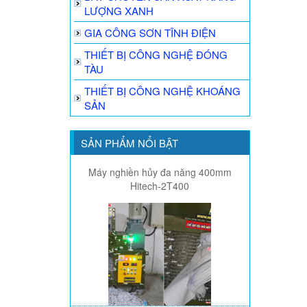
LƯỢNG XANH
GIA CÔNG SƠN TĨNH ĐIỆN
THIẾT BỊ CÔNG NGHỆ ĐÓNG
TÀU
THIẾT BỊ CÔNG NGHỆ KHOÁNG
SẢN
SẢN PHẨM NỔI BẬT
Máy nghiền hủy đa năng 400mm
Hitech-2T400