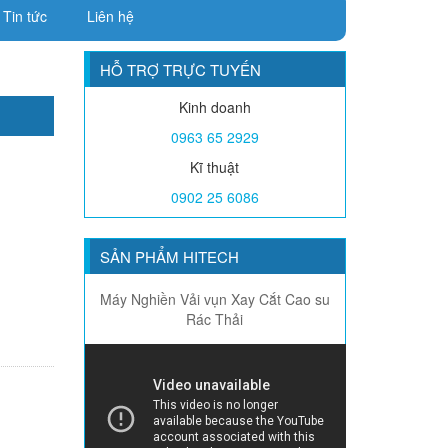
Tin tức
Liên hệ
HỖ TRỢ TRỰC TUYẾN
Kinh doanh
0963 65 2929
Kĩ thuật
0902 25 6086
SẢN PHẨM HITECH
Máy Nghiền Vải vụn Xay Cắt Cao su
Rác Thải