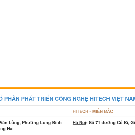
Ổ PHẦN PHÁT TRIỂN CÔNG NGHỆ HITECH VIỆT NA
HITECH - MIỀN BẮC
 Văn Lồng, Phường Long Bình
Hà Nội
: Số 71 đường Cổ Bi, G
ồng Nai