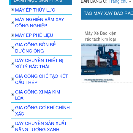
BẠN ĐANG Ở:
Trang chủ
»
MÁY ÉP THỦY LỰC
TAG MÁY XAY BAO RÁ
MÁY NGHIỀN BĂM XAY
CÔNG NGHIỆP
Máy Xé Bao kiện
MÁY ÉP PHẾ LIỆU
rác tách kim loại
GIA CÔNG BỒN BỂ
ĐƯỜNG ỐNG
DÂY CHUYỀN THIẾT BỊ
XỬ LÝ RÁC THẢI
GIA CÔNG CHẾ TẠO KẾT
CẤU THÉP
GIA CÔNG XI MẠ KIM
LOẠI
GIA CÔNG CƠ KHÍ CHÍNH
XÁC
DÂY CHUYỀN SẢN XUẤT
NĂNG LƯỢNG XANH