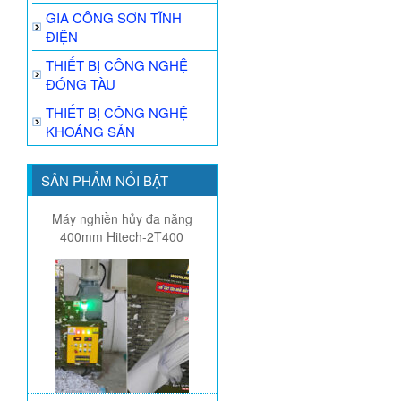
GIA CÔNG SƠN TĨNH
ĐIỆN
THIẾT BỊ CÔNG NGHỆ
ĐÓNG TÀU
THIẾT BỊ CÔNG NGHỆ
KHOÁNG SẢN
SẢN PHẨM NỔI BẬT
Máy nghiền hủy đa năng
400mm Hitech-2T400