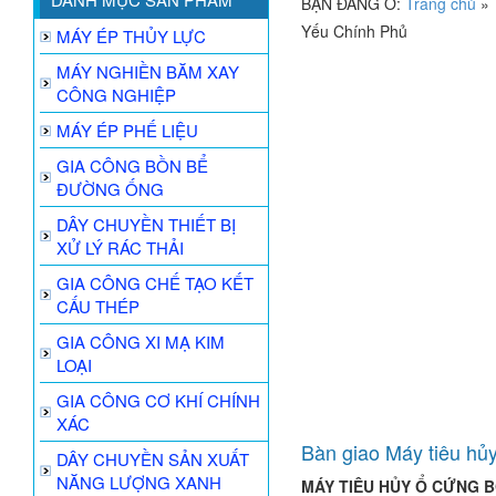
BẠN ĐANG Ở:
Trang chủ
»
Yếu Chính Phủ
MÁY ÉP THỦY LỰC
MÁY NGHIỀN BĂM XAY
CÔNG NGHIỆP
MÁY ÉP PHẾ LIỆU
GIA CÔNG BỒN BỂ
ĐƯỜNG ỐNG
DÂY CHUYỀN THIẾT BỊ
XỬ LÝ RÁC THẢI
GIA CÔNG CHẾ TẠO KẾT
CẤU THÉP
GIA CÔNG XI MẠ KIM
LOẠI
GIA CÔNG CƠ KHÍ CHÍNH
XÁC
Bàn giao Máy tiêu hủ
DÂY CHUYỀN SẢN XUẤT
NĂNG LƯỢNG XANH
MÁY TIÊU HỦY Ổ CỨNG B