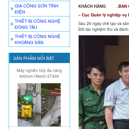
GIA CÔNG SƠN TĨNH
KHÁCH HÀNG
:
.BAN 
ĐIỆN
–
Cục Quản lý nghiệp vụ 
THIẾT BỊ CÔNG NGHỆ
Sau 20 ngày chế tạo và sả
ĐÓNG TÀU
Đối tác nghiệm thu và đánh
THIẾT BỊ CÔNG NGHỆ
KHOÁNG SẢN
SẢN PHẨM NỔI BẬT
Máy nghiền hủy đa năng
400mm Hitech-2T400