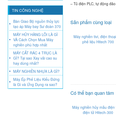
– Tủ điện PLC, tự động đảo 
TIN CÔNG NGHỆ
Bàn Giao Bộ nguồn thủy lực
Sản phẩm cùng loại
tạo áp Máy bay Sư đoàn 370
MÁY HỦY HÀNG LỖI LÀ GÌ
Máy nghiền tivi, điện thoạ
VÀ Cách Chọn Mua Máy
phế liệu Hitech 700
nghiền phù hợp nhất
MÁY CẮT RÁC 4 TRỤC LÀ
GÌ? Tại sao Xay vải cao su
hay dùng nhất?
MÁY NGHIỀN NHỰA LÀ GÌ?
Máy Ép Phế Liệu Kiểu Đứng
là Gì và Ứng Dụng ra sao?
Có thể bạn quan tâm
Máy nghiền hủy mẫu điện 
điện tử Hitech-300