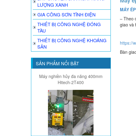
Máy ép
LƯỢNG XANH
MÁY ÉP
GIA CÔNG SƠN TĨNH ĐIỆN
– Theo 
THIẾT BỊ CÔNG NGHỆ ĐÓNG
giao và
TÀU
THIẾT BỊ CÔNG NGHỆ KHOÁNG
https:/
SẢN
Bàn gia
SẢN PHẨM NỔI BẬT
Máy nghiền hủy đa năng 400mm
Hitech-2T400