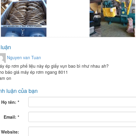
 luận
Nguyen van Tuan
y ép rơm phế liệu này ép giấy vụn bao bì như nhau ah?
ho báo giá máy ép rơm ngang 8011
am on
nh luận của bạn
Họ tên:
*
Email:
*
Website: