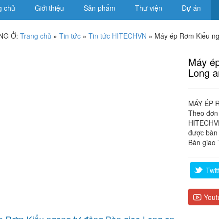
g chủ
Giới thiệu
Sản phẩm
Thư viện
Dự án
NG Ở:
Trang chủ
»
Tin tức
»
Tin tức HITECHVN
»
Máy ép Rơm Kiểu ng
Máy ép
Long a
MÁY ÉP 
Theo đơn 
HITECHVN 
được bàn 
Bàn giao 
Twit
Yout