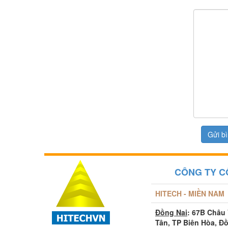
CÔNG TY C
HITECH - MIỀN NAM
Đồng Nai
: 67B Châu
Tân, TP Biên Hòa, Đ