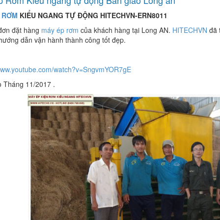
 Rơm Kiểu ngang tự động Bàn giao Long an
 RƠM
KIỂU NGANG TỰ ĐỘNG HITECHVN-ERN8011
đơn đặt hàng
máy ép rơm
của khách hàng tại Long AN.
HITECHVN
đã 
 hướng dẫn vận hành thành công tốt đẹp.
/www.youtube.com/watch?v=SngvmYOR7gE
o Tháng 11/2017 .