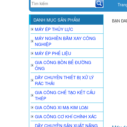
Tran
DANH MỤC SẢN PHẨM
BẠN ĐA
MÁY ÉP THỦY LỰC
MÁY NGHIỀN BĂM XAY CÔNG
NGHIỆP
MÁY ÉP PHẾ LIỆU
GIA CÔNG BỒN BỂ ĐƯỜNG
ỐNG
DÂY CHUYỀN THIẾT BỊ XỬ LÝ
RÁC THẢI
GIA CÔNG CHẾ TẠO KẾT CẤU
THÉP
GIA CÔNG XI MẠ KIM LOẠI
GIA CÔNG CƠ KHÍ CHÍNH XÁC
DÂY CHUYỀN SẢN XUẤT NĂNG