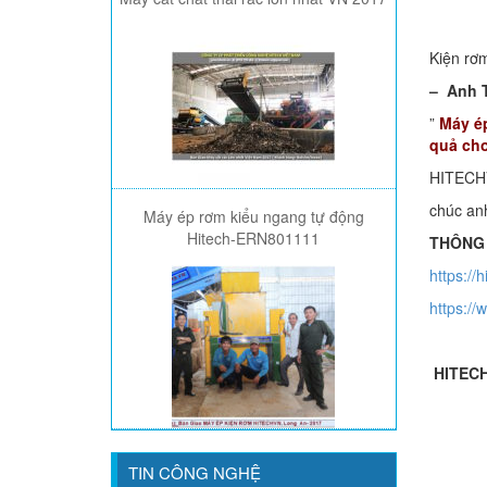
Kiện rơ
– Anh 
”
Máy ép
quả cho
HITECHV
chúc an
Máy ép rơm kiểu ngang tự động
Hitech-ERN801111
THÔNG
https://
https:/
HITECHV
TIN CÔNG NGHỆ