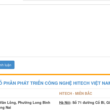
Ổ PHẦN PHÁT TRIỂN CÔNG NGHỆ HITECH VIỆT NA
HITECH - MIỀN BẮC
 Văn Lồng, Phường Long Bình
Hà Nội
: Số 71 đường Cổ Bi, G
ồng Nai