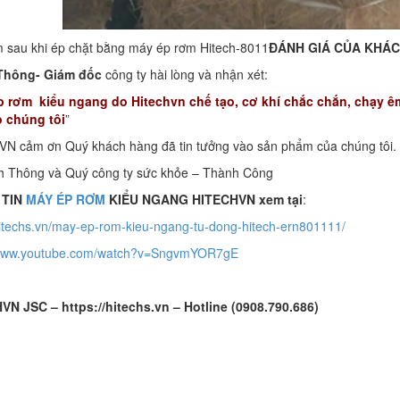
m sau khi ép chặt bằng máy ép rơm Hitech-8011
ĐÁNH GIÁ CỦA KHÁ
Thông- Giám đốc
công ty hài lòng và nhận xét:
 rơm kiểu ngang do Hitechvn chế tạo, cơ khí chắc chắn, chạy êm 
 chúng tôi
”
N cảm ơn Quý khách hàng đã tin tưởng vào sản phẩm của chúng tôi.
h Thông và Quý công ty sức khỏe – Thành Công
 TIN
MÁY ÉP RƠM
KIỂU NGANG HITECHVN xem tại
:
hitechs.vn/may-ep-rom-kieu-ngang-tu-dong-hitech-ern801111/
/www.youtube.com/watch?v=SngvmYOR7gE
N JSC – https://hitechs.vn – Hotline (0908.790.686)