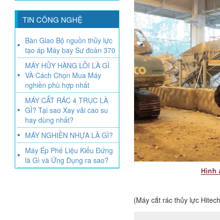
TIN CÔNG NGHỆ
Bàn Giao Bộ nguồn thủy lực
tạo áp Máy bay Sư đoàn 370
MÁY HỦY HÀNG LỖI LÀ GÌ
VÀ Cách Chọn Mua Máy
nghiền phù hợp nhất
MÁY CẮT RÁC 4 TRỤC LÀ
GÌ? Tại sao Xay vải cao su
hay dùng nhất?
MÁY NGHIỀN NHỰA LÀ GÌ?
Máy Ép Phế Liệu Kiểu Đứng
là Gì và Ứng Dụng ra sao?
(Máy cắt rác thủy lực Hite