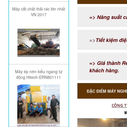
Máy cắt chất thải rác lớn nhất
VN 2017
=> Năng suất c
=>
Tiết kiệm đi
=> Giá thành Rẻ
khách hàng.
Máy ép rơm kiểu ngang tự
động Hitech-ERN801111
ĐẶC ĐIỂM MÁY NGHI