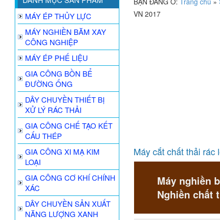
BẠN ĐANG Ở:
Trang chủ
»
VN 2017
MÁY ÉP THỦY LỰC
MÁY NGHIỀN BĂM XAY
CÔNG NGHIỆP
MÁY ÉP PHẾ LIỆU
GIA CÔNG BỒN BỂ
ĐƯỜNG ỐNG
DÂY CHUYỀN THIẾT BỊ
XỬ LÝ RÁC THẢI
GIA CÔNG CHẾ TẠO KẾT
CẤU THÉP
Máy cắt chất thải rác
GIA CÔNG XI MẠ KIM
LOẠI
GIA CÔNG CƠ KHÍ CHÍNH
Máy nghiền b
XÁC
Nghiền chất t
DÂY CHUYỀN SẢN XUẤT
NĂNG LƯỢNG XANH