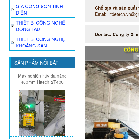
GIA CÔNG SƠN TĨNH
Chế tạo và sản xuất
ĐIỆN
Emai
:Hitdetech.vn@g
THIẾT BỊ CÔNG NGHỆ
ĐÓNG TÀU
Đối tác: Công ty Xi 
THIẾT BỊ CÔNG NGHỆ
KHOÁNG SẢN
SẢN PHẨM NỔI BẬT
Máy nghiền hủy đa năng
400mm Hitech-2T400