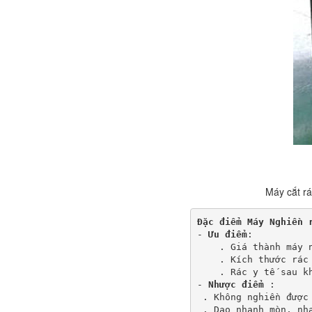
Máy cắt rá
Đặc điểm Máy Nghiền 
- 
Ưu điểm
: 
    . Giá thành máy 
    . Kích thước rác
    . Rác y tế sau k
- 
Nhược điểm
 :
 . Không nghiền được
 . Dao nhanh mòn, nh