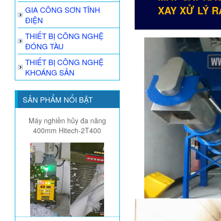
XAY XỬ LÝ R
GIA CÔNG SƠN TĨNH
ĐIỆN
THIẾT BỊ CÔNG NGHỆ
ĐÓNG TÀU
THIẾT BỊ CÔNG NGHỆ
KHOÁNG SẢN
SẢN PHẨM NỔI BẬT
Máy nghiền hủy đa năng
400mm Hitech-2T400