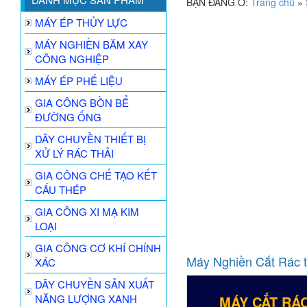
BẠN ĐANG Ở:
Trang chủ
»
MÁY ÉP THỦY LỰC
MÁY NGHIỀN BĂM XAY
CÔNG NGHIỆP
MÁY ÉP PHẾ LIỆU
GIA CÔNG BỒN BỂ
ĐƯỜNG ỐNG
DÂY CHUYỀN THIẾT BỊ
XỬ LÝ RÁC THẢI
GIA CÔNG CHẾ TẠO KẾT
CẤU THÉP
GIA CÔNG XI MẠ KIM
LOẠI
GIA CÔNG CƠ KHÍ CHÍNH
Máy Nghiền Cắt Rác th
XÁC
DÂY CHUYỀN SẢN XUẤT
NĂNG LƯỢNG XANH
MÁY CẮT RÁC