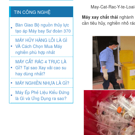
May-Cat-Rac-Y-te-Loa
TIN CÔNG NGHỆ
Máy xay chất thải
nghành y
cần tiêu hủy, nghiền nhỏ rá
Bàn Giao Bộ nguồn thủy lực
tạo áp Máy bay Sư đoàn 370
MÁY HỦY HÀNG LỖI LÀ GÌ
VÀ Cách Chọn Mua Máy
nghiền phù hợp nhất
MÁY CẮT RÁC 4 TRỤC LÀ
GÌ? Tại sao Xay vải cao su
hay dùng nhất?
MÁY NGHIỀN NHỰA LÀ GÌ?
Máy Ép Phế Liệu Kiểu Đứng
là Gì và Ứng Dụng ra sao?