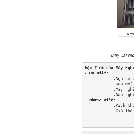
Máy Cắt rác
Đặc điểm của Máy Ngh
- Ưu Điểm:
            .Nghiền 
            .Dao Mổ,
            .Máy ngh
            .Dao ngh
- Nhược Điểm:
            .Kích th
            .Giá thà