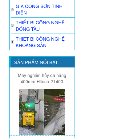
GIA CÔNG SƠN TĨNH
ĐIỆN
THIẾT BỊ CÔNG NGHỆ
ĐÓNG TÀU
THIẾT BỊ CÔNG NGHỆ
KHOÁNG SẢN
SẢN PHẨM NỔI BẬT
Máy nghiền hủy đa năng
400mm Hitech-2T400