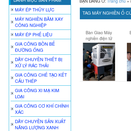
BẠN ĐANG Ở:
Trang chủ
»
MÁY ÉP THỦY LỰC
TAG MÁY NGHIỀN Ổ 
MÁY NGHIỀN BĂM XAY
CÔNG NGHIỆP
Bàn Giao Máy
MÁY ÉP PHẾ LIỆU
nghiền điện tử
GIA CÔNG BỒN BỂ
Công ty Vinsmart
ĐƯỜNG ỐNG
DÂY CHUYỀN THIẾT BỊ
XỬ LÝ RÁC THẢI
GIA CÔNG CHẾ TẠO KẾT
CẤU THÉP
GIA CÔNG XI MẠ KIM
LOẠI
GIA CÔNG CƠ KHÍ CHÍNH
XÁC
DÂY CHUYỀN SẢN XUẤT
NĂNG LƯỢNG XANH