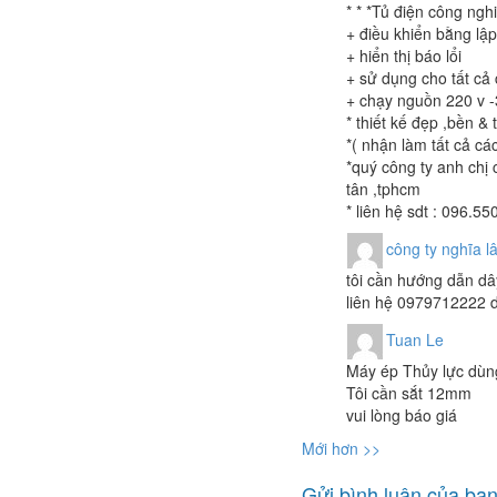
* * *Tủ điện công ngh
+ điều khiển bằng lậ
+ hiển thị báo lổi
+ sử dụng cho tất cả
+ chạy nguồn 220 v -
* thiết kế đẹp ,bền 
*( nhận làm tất cả c
*quý công ty anh chị 
tân ,tphcm
* liên hệ sdt : 096.
công ty nghĩa 
tôi cần hướng dẫn dâ
liên hệ 0979712222 
Tuan Le
Máy ép Thủy lực dùng
Tôi cần sắt 12mm
vui lòng báo giá
Mới hơn >>
Gửi bình luận của bạ