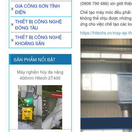
(0908 790 686) xin giới thiệ
GIA CÔNG SƠN TĨNH
ĐIỆN
Chế tạo máy móc đều phải dù
không thể chịu đư­ợc những 
THIẾT BỊ CÔNG NGHỆ
ứng cho việc chế tạo các loạ
ĐÓNG TÀU
https://hitechs.vn/may-ep-t
THIẾT BỊ CÔNG NGHỆ
KHOÁNG SẢN
SẢN PHẨM NỔI BẬT
Máy nghiền hủy đa năng
400mm Hitech-2T400