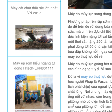
Máy cắt chất thải rác lớn nhất
VN 2017
Máy ép thủy lực song động 
Ph­ương pháp rèn rập sớm n
đỏ để trên đe rồi dùng búa
sức, mà chỉ rèn đ­ợc chi tiế
đ­ợc linh kiện nặng tới vài 
một thỏi sắt nặng 250 tấn là
phải dùng tới 50 ô tô vận t
búa đập không nổi, ngay cả 
máy ép thuỷ lực để rèn.
Máy ép rơm kiểu ngang tự
Máy ép thuỷ lực giống hệt n
động Hitech-ERN801111
các hình dạng tuỳ ý. Vì sao 
Đó là vì
máy ép thuỷ lực
đ­ư
học ng­ười Pháp là Pascan b
tích phải chịu) của ngoại lự
chất lỏng. Nói chung máy ép
ống nối với nhau, còn trong
pittông nhỏ có diện tích là 
2
cm
của pittông lớn, để làm
pittông lớn tổng cộng đã ch