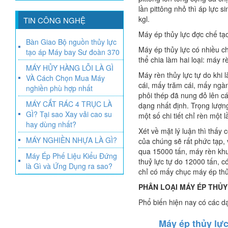
lần pittông nhỏ thì áp lực 
kgl.
TIN CÔNG NGHỆ
Máy ép thủy lực đ­ợc chế tạ
Bàn Giao Bộ nguồn thủy lực
Máy ép thủy lực có nhiều ch
tạo áp Máy bay Sư đoàn 370
thể chia làm hai loại: máy 
MÁY HỦY HÀNG LỖI LÀ GÌ
Máy rèn thủy lực tự do khi 
VÀ Cách Chọn Mua Máy
cái, mấy trăm cái, mấy ngàn
nghiền phù hợp nhất
phôi thép đã nung đỏ lên c
MÁY CẮT RÁC 4 TRỤC LÀ
dạng nhất định. Trọng l­ượng
GÌ? Tại sao Xay vải cao su
một số chi tiết chỉ rèn một 
hay dùng nhất?
Xét về mặt lý luận thì thấy
MÁY NGHIỀN NHỰA LÀ GÌ?
của chúng sẽ rất phức tạp, 
qua 15000 tấn, máy rèn khu
Máy Ép Phế Liệu Kiểu Đứng
thuỷ lực tự do 12000 tấn, có
là Gì và Ứng Dụng ra sao?
chỉ có mấy chục máy ép thủy
PHÂN LOẠI MÁY ÉP THỦ
Phổ biến hiện nay có các d
Máy ép thủy lự