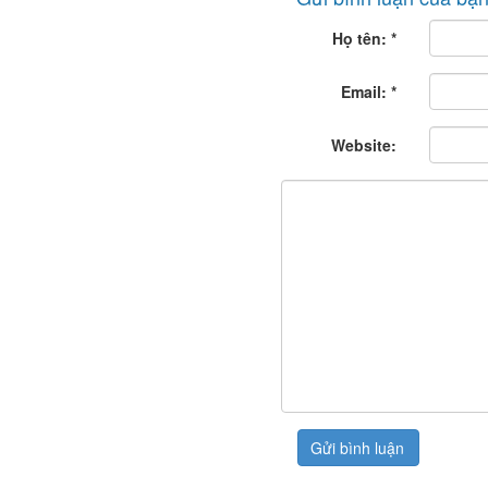
Họ tên:
*
Email:
*
Website: