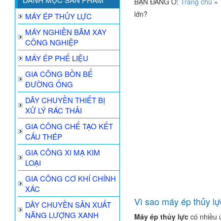
BẠN ĐANG Ở:
Trang chủ
»
lớn?
MÁY ÉP THỦY LỰC
MÁY NGHIỀN BĂM XAY
CÔNG NGHIỆP
MÁY ÉP PHẾ LIỆU
GIA CÔNG BỒN BỂ
ĐƯỜNG ỐNG
DÂY CHUYỀN THIẾT BỊ
XỬ LÝ RÁC THẢI
GIA CÔNG CHẾ TẠO KẾT
CẤU THÉP
GIA CÔNG XI MẠ KIM
LOẠI
GIA CÔNG CƠ KHÍ CHÍNH
XÁC
Vì sao máy ép thủy lực
DÂY CHUYỀN SẢN XUẤT
NĂNG LƯỢNG XANH
Máy ép thủy lực
có nhiều 