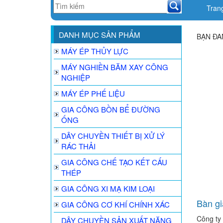
Tran
DANH MỤC SẢN PHẨM
BẠN ĐA
MÁY ÉP THỦY LỰC
MÁY NGHIỀN BĂM XAY CÔNG
NGHIỆP
MÁY ÉP PHẾ LIỆU
GIA CÔNG BỒN BỂ ĐƯỜNG
ỐNG
DÂY CHUYỀN THIẾT BỊ XỬ LÝ
RÁC THẢI
GIA CÔNG CHẾ TẠO KẾT CẤU
THÉP
GIA CÔNG XI MẠ KIM LOẠI
Bàn gi
GIA CÔNG CƠ KHÍ CHÍNH XÁC
Công ty
DÂY CHUYỀN SẢN XUẤT NĂNG