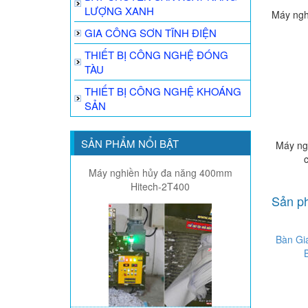
LƯỢNG XANH
Máy ngh
GIA CÔNG SƠN TĨNH ĐIỆN
THIẾT BỊ CÔNG NGHỆ ĐÓNG
TÀU
THIẾT BỊ CÔNG NGHỆ KHOÁNG
SẢN
SẢN PHẨM NỔI BẬT
Máy ngh
Máy nghiền hủy đa năng 400mm
Hitech-2T400
Sản ph
Bàn Gi