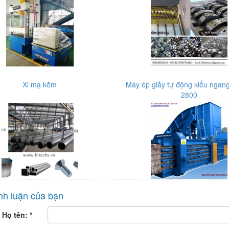
Xi mạ kẽm
Máy ép giấy tự động kiểu ngang
2800
nh luận của bạn
Họ tên:
*