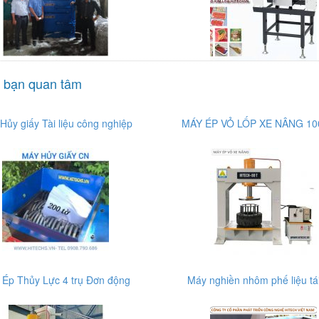
 bạn quan tâm
Hủy giấy Tài liệu công nghiệp
MÁY ÉP VỎ LỐP XE NÂNG 10
 Ép Thủy Lực 4 trụ Đơn động
Máy nghiền nhôm phế liệu tá